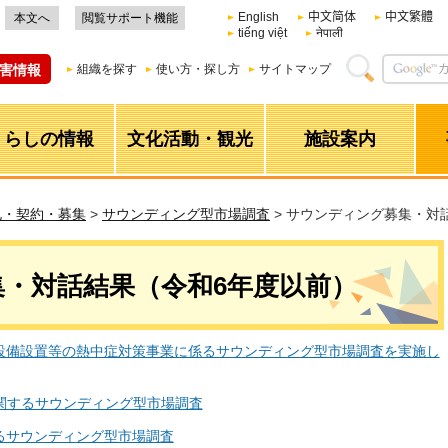
English
中文简体
中文繁體
本文へ
閲覧サポート機能
tiếng việt
नेपाली
害情報
組織を探す
使い方・探し方
サイトマップ
くらしの情報
文化活動・観光
施設案内
札・契約・募集
>
サウンディング型市場調査
> サウンディング募集・対
・対話結果（令和6年度以前）
設備設置等の熱中症対策事業に係るサウンディング型市場調査を実施し
に関するサウンディング型市場調査
るサウンディング型市場調査