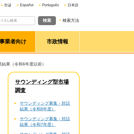
한글
Español
Português
日本語
検索方法
事業者向け
市政情報
話結果（令和6年度以前）
サウンディング型市場
調査
サウンディング募集・対話
結果（令和8年度）
サウンディング募集・対話
結果（令和7年度）