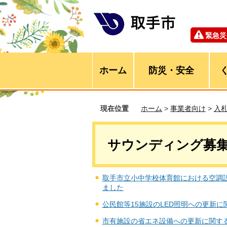
緊急災
ホーム
防災・安全
現在位置
ホーム
>
事業者向け
>
入
サウンディング募集
取手市立小中学校体育館における空調
ました
公民館等15施設のLED照明への更新
市有施設の省エネ設備への更新に関す