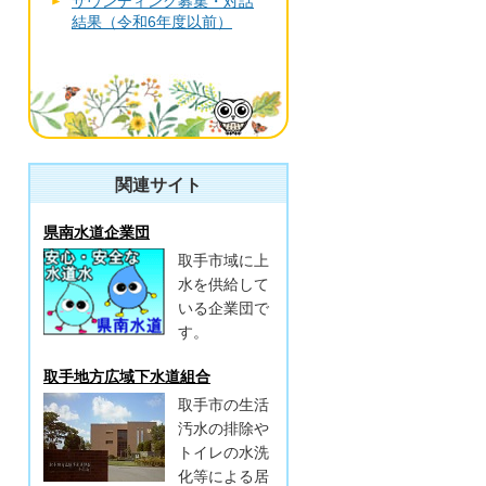
サウンディング募集・対話
結果（令和6年度以前）
関連サイト
県南水道企業団
取手市域に上
水を供給して
いる企業団で
す。
取手地方広域下水道組合
取手市の生活
汚水の排除や
トイレの水洗
化等による居