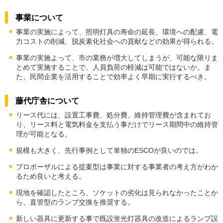
事業について
事業の実施によって、照明灯具の寿命の延長、環境への配慮、電
力コストの削減、脱炭素化社会への貢献などの効果が得られる。
事業の実施よって、市の業務が増大してしまうが、可能な限りま
とめて実施することで、人員負荷の軽減は可能ではないか。ま
た、民間企業を活用することで効率よく早期に実行するべき。
藤代庁舎について
リース代には、設置工事費、処分費、維持管理費が含まれてお
り、リース料と電気料金を支払う事だけでリース期間中の維持管
理が可能となる。
規模も大きく、先行事例として単独のESCOが良いのでは。
プロポーザルによる提案型は事業に対する事業者の考え方がわか
るため良いと考える。
現地を確認したところ、ソケットの劣化は見られなかったことか
ら、直管型のランプ交換を推奨する。
新しい器具に更新する事で既設蛍光灯器具の改造によるランプ誤