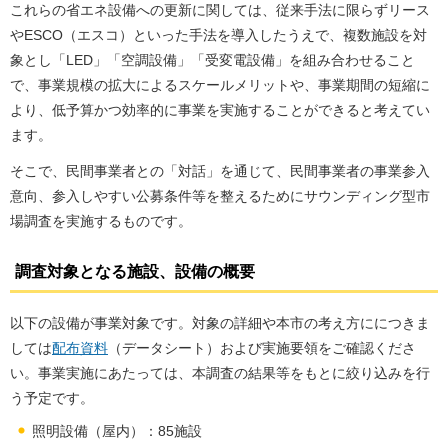
これらの省エネ設備への更新に関しては、従来手法に限らずリース
やESCO（エスコ）といった手法を導入したうえで、複数施設を対
象とし「LED」「空調設備」「受変電設備」を組み合わせること
で、事業規模の拡大によるスケールメリットや、事業期間の短縮に
より、低予算かつ効率的に事業を実施することができると考えてい
ます。
そこで、民間事業者との「対話」を通じて、民間事業者の事業参入
意向、参入しやすい公募条件等を整えるためにサウンディング型市
場調査を実施するものです。
調査対象となる施設、設備の概要
以下の設備が事業対象です。対象の詳細や本市の考え方ににつきま
しては
配布資料
（データシート）および実施要領をご確認くださ
い。事業実施にあたっては、本調査の結果等をもとに絞り込みを行
う予定です。
照明設備（屋内）：85施設