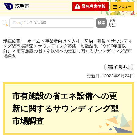
メニュー
緊急災害情報
検索
方法
現在位置
ホーム
>
事業者向け
>
入札・契約・募集
>
サウンディ
ング型市場調査
>
サウンディング募集・対話結果（令和6年度以
前）
> 市有施設の省エネ設備への更新に関するサウンディング型市
場調査
更新日：2025年9月24日
市有施設の省エネ設備への更
新に関するサウンディング型
市場調査