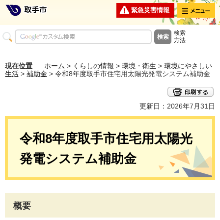
メニュー
緊急災害情報
検索
方法
現在位置
ホーム
>
くらしの情報
>
環境・衛生
>
環境にやさしい
生活
>
補助金
> 令和8年度取手市住宅用太陽光発電システム補助金
更新日：2026年7月31日
令和8年度取手市住宅用太陽光
発電システム補助金
概要