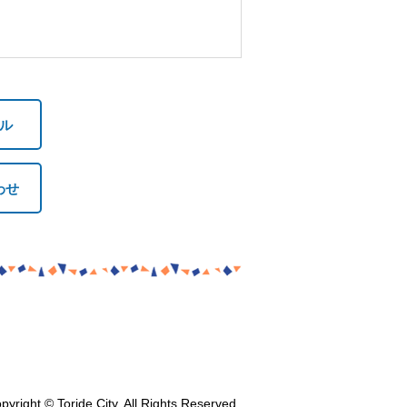
ル
わせ
pyright © Toride City. All Rights Reserved.