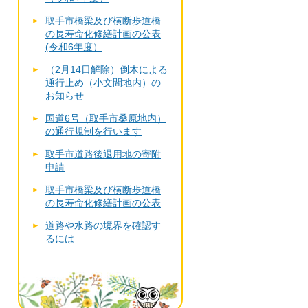
取手市橋梁及び横断歩道橋
の長寿命化修繕計画の公表
(令和6年度）
（2月14日解除）倒木による
通行止め（小文間地内）の
お知らせ
国道6号（取手市桑原地内）
の通行規制を行います
取手市道路後退用地の寄附
申請
取手市橋梁及び横断歩道橋
の長寿命化修繕計画の公表
道路や水路の境界を確認す
るには