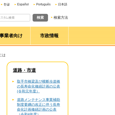
한글
Español
Português
日本語
検索方法
事業者向け
市政情報
には
道路・市道
取手市橋梁及び横断歩道橋
の長寿命化修繕計画の公表
(令和元年度）
道路メンテナンス事業補助
制度要綱の改正に伴う長寿
命化計画修繕計画の公表
（令和4年度）