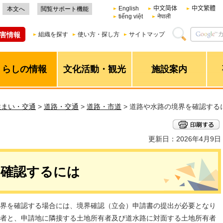
English
中文简体
中文繁體
本文へ
閲覧サポート機能
tiếng việt
नेपाली
害情報
組織を探す
使い方・探し方
サイトマップ
くらしの情報
文化活動・観光
施設案内
住まい・交通
>
道路・交通
>
道路・市道
> 道路や水路の境界を確認する
更新日：2026年4月9日
を確認するには
界を確認する場合には、境界確認（立会）申請書の提出が必要となり
者と、申請地に隣接する土地所有者及び道水路に対面する土地所有者