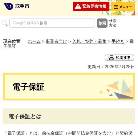
メニュー
緊急災害情報
検索
方法
現在位置
ホーム
>
事業者向け
>
入札・契約・募集
>
手続き
> 電
子保証
更新日：2026年7月28日
電子保証
電子保証とは
「電子保証」とは、前払金保証（中間前払金保証を含む）と契約保