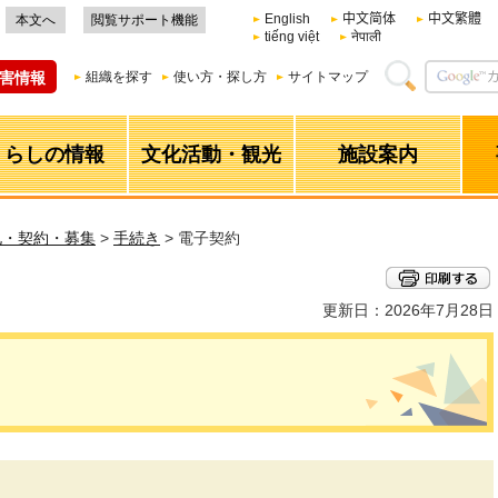
English
中文简体
中文繁體
本文へ
閲覧サポート機能
tiếng việt
नेपाली
害情報
組織を探す
使い方・探し方
サイトマップ
くらしの情報
文化活動・観光
施設案内
札・契約・募集
>
手続き
> 電子契約
更新日：2026年7月28日