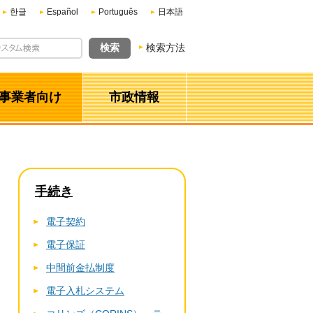
한글
Español
Português
日本語
検索方法
事業者向け
市政情報
手続き
電子契約
電子保証
中間前金払制度
電子入札システム