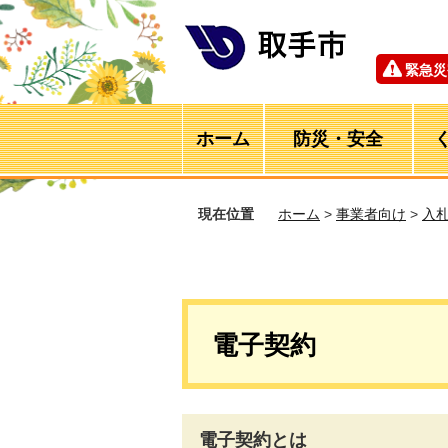
緊急災
ホーム
防災・安全
現在位置
ホーム
>
事業者向け
>
入
電子契約
電子契約とは