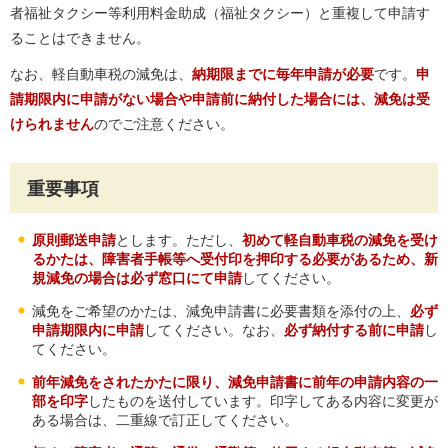
者福祉タクシー等利用料金助成（福祉タクシー）と重複して申請す
ることはできません。
なお、軽自動車税の減免は、
納期限までに
毎年申請が必要
です。
申
請期限内に申請がない場合や申請前に納付した場合に
は、減免は受
けられません
のでご注意ください。
重要事項
原則郵送申請
とします。ただし、
初めて軽自動車税の減免を受け
るかたは、障害者手帳等へ受付印を押印する必要があるため、新
規減免の場合は必ず窓口にて申請
してください。
減免をご希望のかたは、減免申請書に必要書類を添付の上、
必ず
申請期限内に申請
してください。なお、
必ず納付する前に申請
し
てください。
前年減免をされたかたに限り、減免申請書に前年の申請内容の一
部を印字
したものを送付しています。印字してある内容に変更が
ある場合は、二重線で訂正してください。