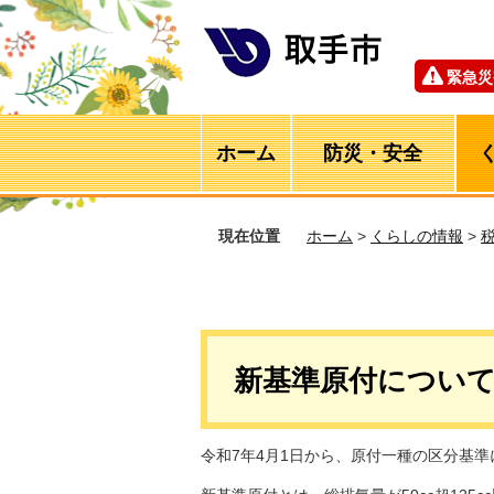
緊急災
ホーム
防災・安全
現在位置
ホーム
>
くらしの情報
>
新基準原付につい
令和7年4月1日から、原付一種の区分基