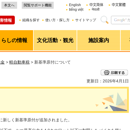
English
中文简体
中文繁體
本文へ
閲覧サポート機能
tiếng việt
नेपाली
害情報
組織を探す
使い方・探し方
サイトマップ
くらしの情報
文化活動・観光
施設案内
税金
>
軽自動車税
> 新基準原付について
更新日：2026年4月1日
て
準に新しく新基準原付が追加されました。