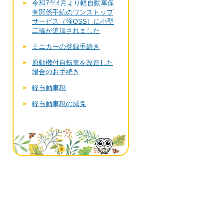
令和7年4月より軽自動車保
有関係手続のワンストップ
サービス（軽OSS）に小型
二輪が追加されました
ミニカーの登録手続き
原動機付自転車を改造した
場合のお手続き
軽自動車税
軽自動車税の減免