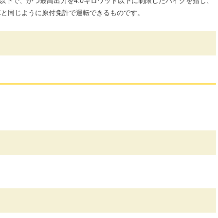
cc以下で、かつ最高出力を4.0キロワット以下に制限したバイクを指し、
転車と同じように原付免許で運転できるものです。