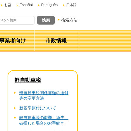
한글
Español
Português
日本語
検索方法
事業者向け
市政情報
軽自動車税
軽自動車税関係書類の送付
先の変更方法
新基準原付について
軽自動車等の盗難、紛失、
破損した場合のお手続き