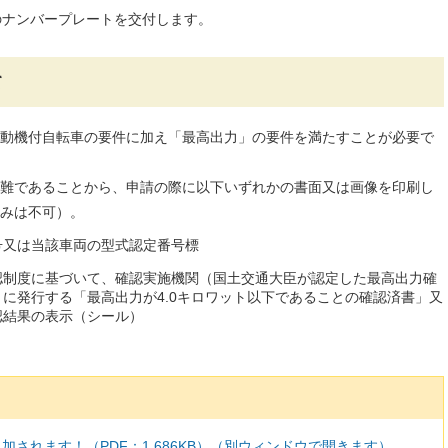
のナンバープレートを交付します。
て
動機付自転車の要件に加え「最高出力」の要件を満たすことが必要で
難であることから、申請の際に以下いずれかの書面又は画像を印刷し
みは不可）。
号又は当該車両の型式認定番号標
認制度に基づいて、確認実施機関（国土交通大臣が認定した最高出力確
に発行する「最高出力が4.0キロワット以下であることの確認済書」又
認結果の表示（シール）
されます！（PDF：1,686KB）（別ウィンドウで開きます）