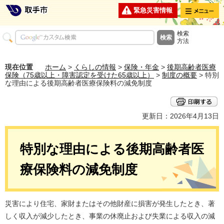
メニュー
緊急災害情報
検索
方法
現在位置
ホーム
>
くらしの情報
>
保険・年金
>
後期高齢者医療
保険（75歳以上・障害認定を受けた65歳以上）
>
制度の概要
> 特別
な理由による後期高齢者医療保険料の減免制度
更新日：2026年4月13日
特別な理由による後期高齢者医
療保険料の減免制度
災害により住宅、家財またはその他財産に損害が発生したとき、著
しく収入が減少したとき、事業の休廃止および失業による収入の減