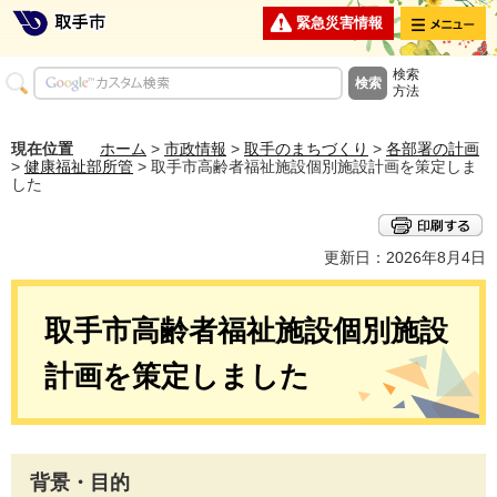
メニュー
緊急災害情報
検索
方法
現在位置
ホーム
>
市政情報
>
取手のまちづくり
>
各部署の計画
>
健康福祉部所管
> 取手市高齢者福祉施設個別施設計画を策定しま
した
更新日：2026年8月4日
取手市高齢者福祉施設個別施設
計画を策定しました
背景・目的