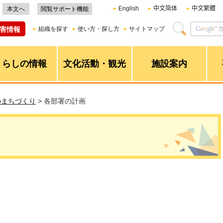
English
中文简体
中文繁體
本文へ
閲覧サポート機能
害情報
組織を探す
使い方・探し方
サイトマップ
くらしの情報
文化活動・観光
施設案内
のまちづくり
> 各部署の計画