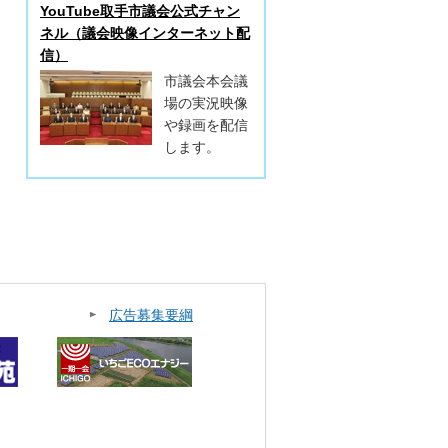
YouTube取手市議会公式チャン
ネル（議会映像インターネット配
信）
市議会本会議
場の実況映像
や録画を配信
します。
広告募集要綱