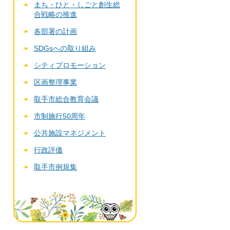
まち・ひと・しごと創生総
合戦略の推進
各部署の計画
SDGsへの取り組み
シティプロモーション
区画整理事業
取手市総合教育会議
市制施行50周年
公共施設マネジメント
行政評価
取手市例規集