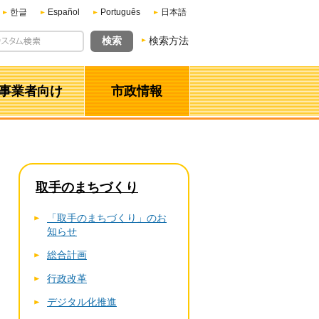
한글
Español
Português
日本語
検索方法
事業者向け
市政情報
取手のまちづくり
「取手のまちづくり」のお
知らせ
総合計画
行政改革
デジタル化推進