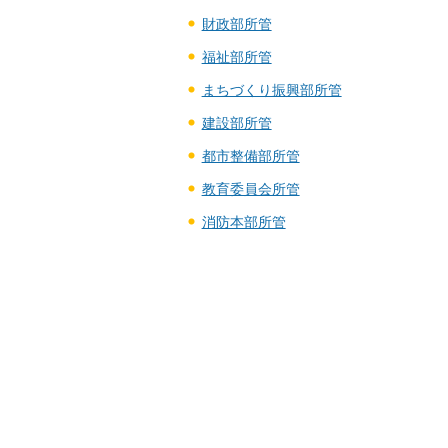
財政部所管
福祉部所管
まちづくり振興部所管
建設部所管
都市整備部所管
教育委員会所管
消防本部所管