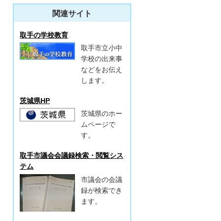
関連サイト
取手の学校教育
取手市立小中
学校の出来事
などをお伝え
します。
茨城県HP
茨城県のホー
ムページで
す。
取手市議会会議録検索・閲覧シス
テム
市議会の会議
録が検索でき
ます。