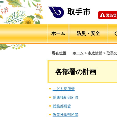
緊急災
ホーム
防災・安全
現在位置
ホーム
>
市政情報
>
取手
各部署の計画
こども部所管
健康福祉部所管
総務部所管
政策推進部所管