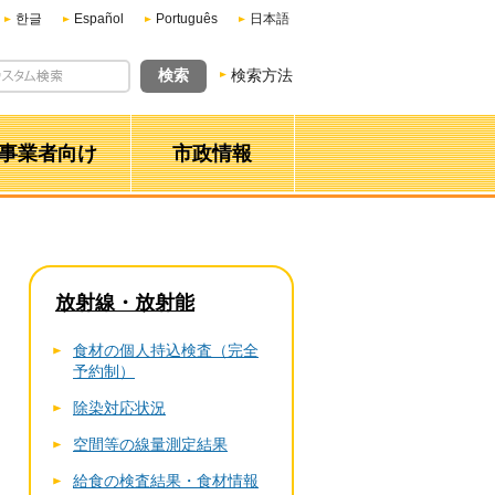
한글
Español
Português
日本語
検索方法
事業者向け
市政情報
放射線・放射能
食材の個人持込検査（完全
予約制）
除染対応状況
空間等の線量測定結果
給食の検査結果・食材情報