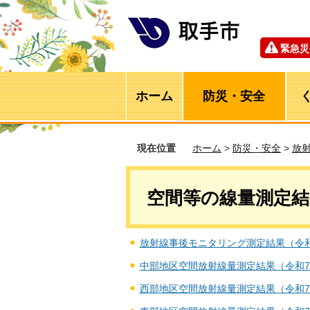
緊急災
ホーム
防災・安全
現在位置
ホーム
>
防災・安全
>
放
空間等の線量測定結
放射線事後モニタリング測定結果（令
中部地区空間放射線量測定結果（令和
西部地区空間放射線量測定結果（令和