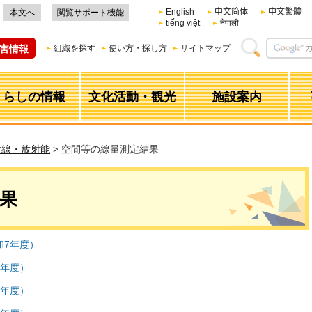
English
中文简体
中文繁體
本文へ
閲覧サポート機能
tiếng việt
नेपाली
害情報
組織を探す
使い方・探し方
サイトマップ
くらしの情報
文化活動・観光
施設案内
射線・放射能
> 空間等の線量測定結果
果
和7年度）
7年度）
7年度）