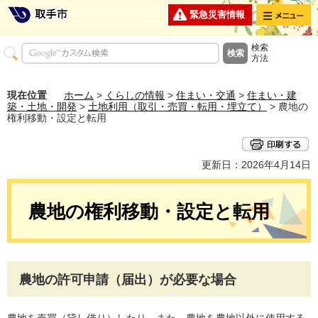
メニュー
緊急災害情報
検索
方法
現在位置
ホーム
>
くらしの情報
>
住まい・交通
>
住まい・建
築・土地・開発
>
土地利用（取引・売買・転用・埋立て）
> 農地の
権利移動・設定と転用
更新日：2026年4月14日
農地の権利移動・設定と転用
農地の許可申請（届出）が必要な場合
農地を売買（貸し借り）したり、また、農地を農地以外に使用する