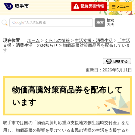
メニュー
緊急災害情報
検索
方法
現在位置
ホーム
>
くらしの情報
>
生活支援・消費生活
>
「生活
支援・消費生活」のお知らせ
> 物価高騰対策商品券を配布していま
す
更新日：2026年5月11日
物価高騰対策商品券を配布して
います
取手市では国の「物価高騰対応重点支援地方創生臨時交付金」を活
用し、物価高騰の影響を受けている市民の皆様の生活を支援するた