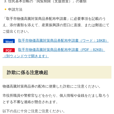
住民基本台帳の「閲覧制限（支援措置）」の書類
申請方法
「取手市物価高騰対策商品券配布申請書」に必要事項を記載のう
え、添付書類を添えて、産業振興課の窓口に直接、または郵送にて
ご提出ください。
取手市物価高騰対策商品券配布申請書（ワード：18KB）
取手市物価高騰対策商品券配布申請書（PDF：82KB）
（別ウィンドウで開きます）
詐欺に係る注意喚起
物価高騰対策商品券の配布に便乗した詐欺にご注意ください。
市役所職員や警察官などをかたり、個人情報や金銭をだまし取ろう
とする不審な連絡が懸念されます。
以下の点に十分ご注意ご注意ください。