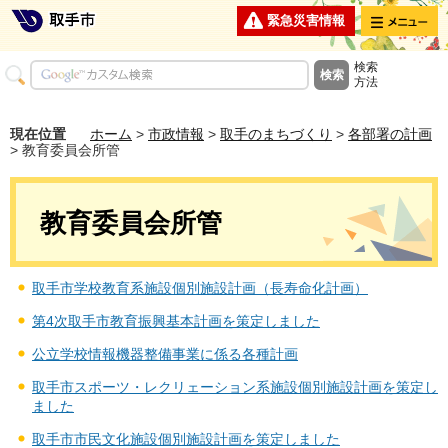
メニュー
緊急災害情報
検索
方法
現在位置
ホーム
>
市政情報
>
取手のまちづくり
>
各部署の計画
> 教育委員会所管
教育委員会所管
取手市学校教育系施設個別施設計画（長寿命化計画）
第4次取手市教育振興基本計画を策定しました
公立学校情報機器整備事業に係る各種計画
取手市スポーツ・レクリェーション系施設個別施設計画を策定し
ました
取手市市民文化施設個別施設計画を策定しました