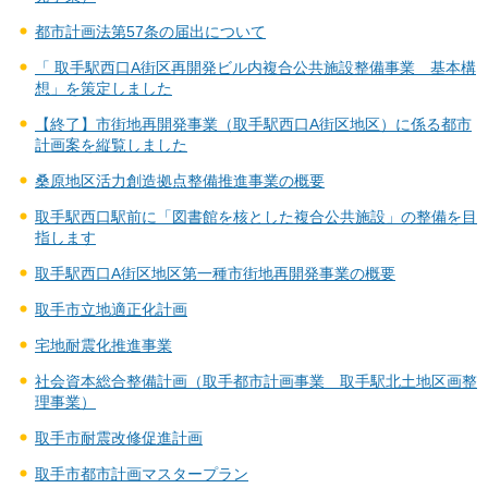
都市計画法第57条の届出について
「 取手駅西口A街区再開発ビル内複合公共施設整備事業 基本構
想」を策定しました
【終了】市街地再開発事業（取手駅西口A街区地区）に係る都市
計画案を縦覧しました
桑原地区活力創造拠点整備推進事業の概要
取手駅西口駅前に「図書館を核とした複合公共施設」の整備を目
指します
取手駅西口A街区地区第一種市街地再開発事業の概要
取手市立地適正化計画
宅地耐震化推進事業
社会資本総合整備計画（取手都市計画事業 取手駅北土地区画整
理事業）
取手市耐震改修促進計画
取手市都市計画マスタープラン