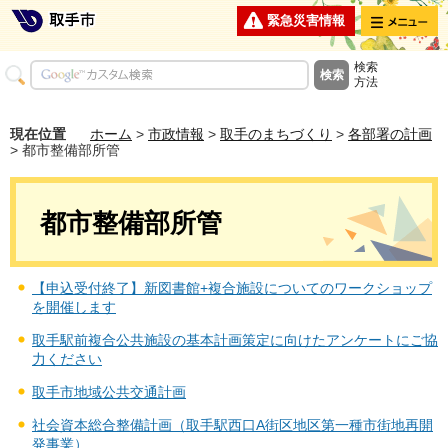
メニュー
緊急災害情報
検索
方法
現在位置
ホーム
>
市政情報
>
取手のまちづくり
>
各部署の計画
> 都市整備部所管
都市整備部所管
【申込受付終了】新図書館+複合施設についてのワークショップ
を開催します
取手駅前複合公共施設の基本計画策定に向けたアンケートにご協
力ください
取手市地域公共交通計画
社会資本総合整備計画（取手駅西口A街区地区第一種市街地再開
発事業）