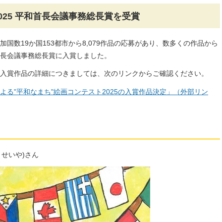
025 平和首長会議事務総長賞を受賞
参加国数19か国153都市から8,079作品の応募があり、数多くの作品から
長会議事務総長賞に入賞しました。
ける入賞作品の詳細につきましては、次のリンクからご確認ください。
る"平和なまち"絵画コンテスト2025の入賞作品決定」（外部リン
 せいや)さん