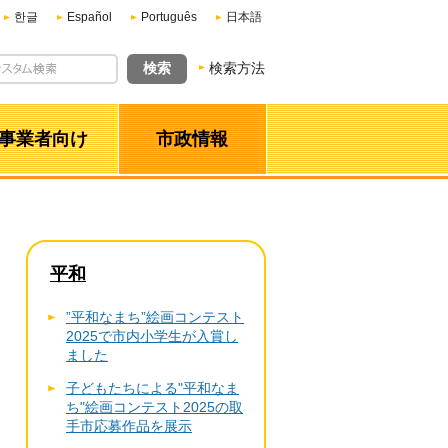
한글
Español
Português
日本語
検索方法
事業者向け
市政情報
平和
”平和なまち”絵画コンテスト
2025で市内小学生が入賞し
ました
子どもたちによる"平和なま
ち"絵画コンテスト2025の取
手市応募作品を展示