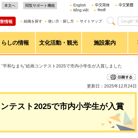
English
中文简体
中文繁體
本文へ
閲覧サポート機能
tiếng việt
नेपाली
害情報
組織を探す
使い方・探し方
サイトマップ
くらしの情報
文化活動・観光
施設案内
> ”平和なまち”絵画コンテスト2025で市内小学生が入賞しました
更新日：2025年12月24日
コンテスト2025で市内小学生が入賞