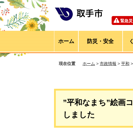
緊急災
ホーム
防災・安全
現在位置
ホーム
>
市政情報
>
平和
”平和なまち”絵画
しました