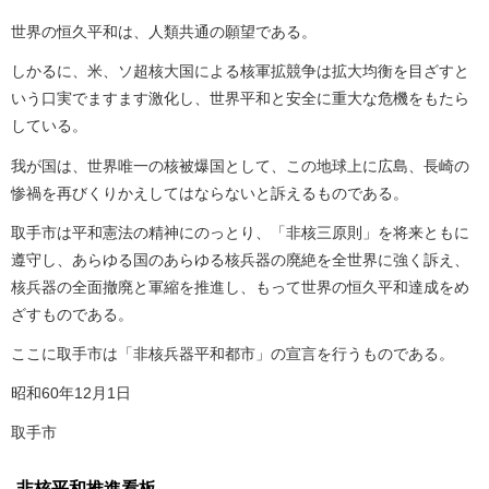
世界の恒久平和は、人類共通の願望である。
しかるに、米、ソ超核大国による核軍拡競争は拡大均衡を目ざすと
いう口実でますます激化し、世界平和と安全に重大な危機をもたら
している。
我が国は、世界唯一の核被爆国として、この地球上に広島、長崎の
惨禍を再びくりかえしてはならないと訴えるものである。
取手市は平和憲法の精神にのっとり、「非核三原則」を将来ともに
遵守し、あらゆる国のあらゆる核兵器の廃絶を全世界に強く訴え、
核兵器の全面撤廃と軍縮を推進し、もって世界の恒久平和達成をめ
ざすものである。
ここに取手市は「非核兵器平和都市」の宣言を行うものである。
昭和60年12月1日
取手市
非核平和推進看板