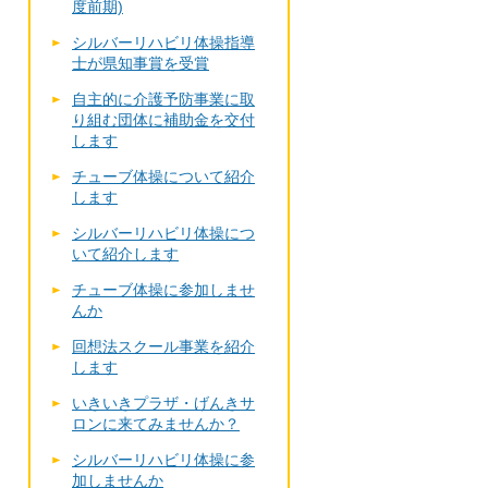
度前期)
シルバーリハビリ体操指導
士が県知事賞を受賞
自主的に介護予防事業に取
り組む団体に補助金を交付
します
チューブ体操について紹介
します
シルバーリハビリ体操につ
いて紹介します
チューブ体操に参加しませ
んか
回想法スクール事業を紹介
します
いきいきプラザ・げんきサ
ロンに来てみませんか？
シルバーリハビリ体操に参
加しませんか