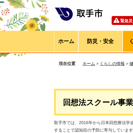
緊急災
ホーム
防災・安全
現在位置
ホーム
>
くらしの情報
>
回想法スクール事
取手市では、2016年から日本回想療法
することで認知症の予防に寄与しています