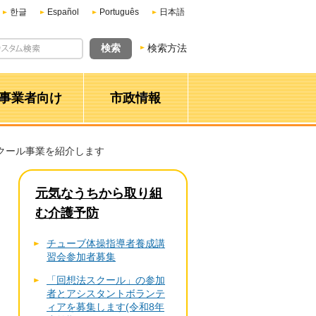
한글
Español
Português
日本語
検索方法
事業者向け
市政情報
スクール事業を紹介します
元気なうちから取り組
む介護予防
チューブ体操指導者養成講
習会参加者募集
「回想法スクール」の参加
者とアシスタントボランテ
ィアを募集します(令和8年