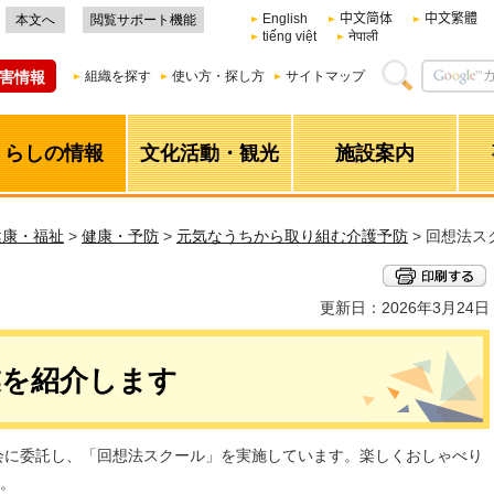
English
中文简体
中文繁體
本文へ
閲覧サポート機能
tiếng việt
नेपाली
害情報
組織を探す
使い方・探し方
サイトマップ
くらしの情報
文化活動・観光
施設案内
健康・福祉
>
健康・予防
>
元気なうちから取り組む介護予防
> 回想法
更新日：2026年3月24日
業を紹介します
学会に委託し、「回想法スクール」を実施しています。楽しくおしゃべり
。