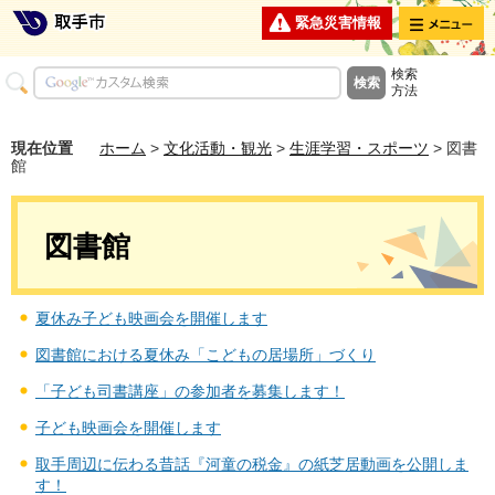
メニュー
緊急災害情報
検索
方法
現在位置
ホーム
>
文化活動・観光
>
生涯学習・スポーツ
> 図書
館
図書館
夏休み子ども映画会を開催します
図書館における夏休み「こどもの居場所」づくり
「子ども司書講座」の参加者を募集します！
子ども映画会を開催します
取手周辺に伝わる昔話『河童の税金』の紙芝居動画を公開しま
す！