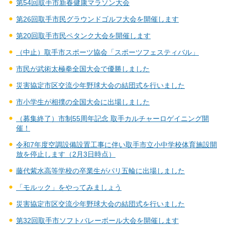
第54回取手市新春健康マラソン大会
第26回取手市民グラウンドゴルフ大会を開催します
第20回取手市民ペタンク大会を開催します
（中止）取手市スポーツ協会「スポーツフェスティバル」
市民が武術太極拳全国大会で優勝しました
災害協定市区交流少年野球大会の結団式を行いました
市小学生が相撲の全国大会に出場しました
（募集終了）市制55周年記念 取手カルチャーロゲイニング開
催！
令和7年度空調設備設置工事に伴い取手市立小中学校体育施設開
放を停止します（2月3日時点）
藤代紫水高等学校の卒業生がパリ五輪に出場しました
「モルック」をやってみましょう
災害協定市区交流少年野球大会の結団式を行いました
第32回取手市ソフトバレーボール大会を開催します