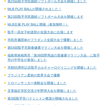
第23回取手市民親睦ソフトボール大会を開催しました
MLB PLAY BALLが開催されました！
第23回取手市民親睦ソフトボール大会を開催します
MLB主催 PLAY BALL 開催（参加無料！）
取手一高女子剣道部が全国大会に出場します
市民所属団体がフラダンス全国大会で優勝しました
第54回取手市新春健康マラソン大会を開催しました
福島県南相馬市「第38回野馬追の里健康マラソン大会」に取手
市の中学生が参加しました
市制55周年記念取手カルチャーロゲイニングを開催しました
ブラジリアン柔術の世界大会で優勝
ドローンサッカー体験会を開催しました
災害協定市区交流少年野球大会を開催しました
第3回取手市バドミントン教室が開催されました