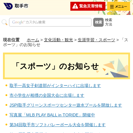
メニュー
緊急災害情報
検索
方法
現在位置
ホーム
>
文化活動・観光
>
生涯学習・スポーツ
> 「ス
ポーツ」のお知らせ
「スポーツ」のお知らせ
取手一高女子剣道部がインターハイに出場します
市小学生が相撲の全国大会に出場します
JSPI取手グリーンスポーツセンター遊水プールを開放します
写真展「MLB PLAY BALL in TORIDE」開催中
第34回取手市ソフトバレーボール大会を開催します