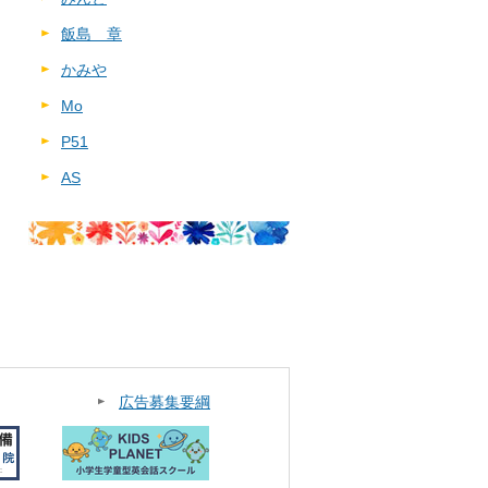
飯島 章
かみや
Mo
P51
AS
広告募集要綱