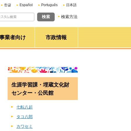
한글
Español
Português
日本語
検索方法
事業者向け
市政情報
生涯学習課・埋蔵文化財
センター・公民館
七転八起
タコ八郎
カワセミ