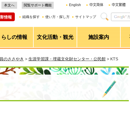
English
中文简体
中文繁體
本文へ
閲覧サポート機能
害情報
組織を探す
使い方・探し方
サイトマップ
くらしの情報
文化活動・観光
施設案内
職員のささやき
>
生涯学習課・埋蔵文化財センター・公民館
> KTS