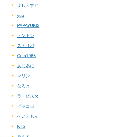
よしえすと
yuu
PAPAYUKI3
トントン
ストリバ
Culb1965
あにあに
マリン
なると
ラ・ピスタ
ピッコロ
へいえもん
KTS
みんと