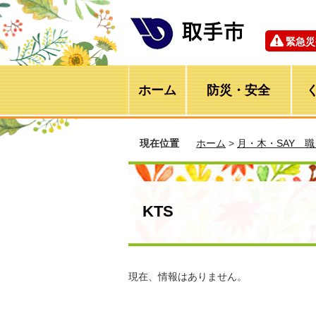
緊急災
ホーム
防災・安全
現在位置
ホーム
>
月・木・SAY 
KTS
現在、情報はありません。