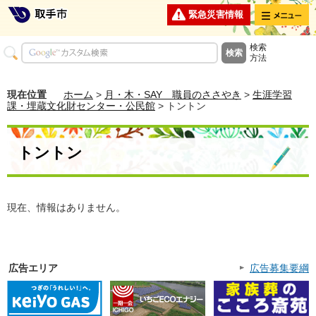
メニュー
緊急災害情報
検索
方法
現在位置
ホーム
>
月・木・SAY 職員のささやき
>
生涯学習
課・埋蔵文化財センター・公民館
> トントン
トントン
現在、情報はありません。
広告エリア
広告募集要綱