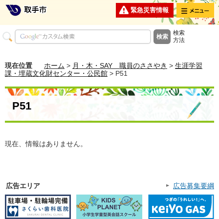
メニュー
緊急災害情報
検索
方法
現在位置
ホーム
>
月・木・SAY 職員のささやき
>
生涯学習
課・埋蔵文化財センター・公民館
> P51
P51
現在、情報はありません。
広告エリア
広告募集要綱