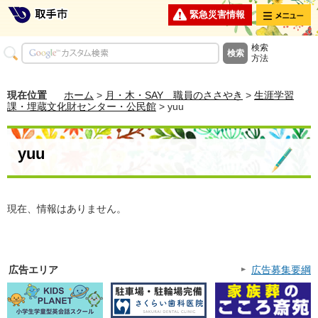
メニュー
緊急災害情報
検索
方法
現在位置
ホーム
>
月・木・SAY 職員のささやき
>
生涯学習
課・埋蔵文化財センター・公民館
> yuu
yuu
現在、情報はありません。
広告エリア
広告募集要綱