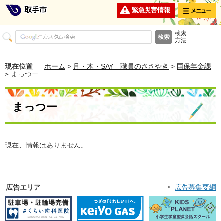
メニュー
緊急災害情報
検索
方法
現在位置
ホーム
>
月・木・SAY 職員のささやき
>
国保年金課
> まっつー
まっつー
現在、情報はありません。
広告エリア
広告募集要綱