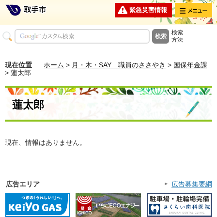
メニュー
緊急災害情報
検索
方法
現在位置
ホーム
>
月・木・SAY 職員のささやき
>
国保年金課
> 蓮太郎
蓮太郎
現在、情報はありません。
広告エリア
広告募集要綱