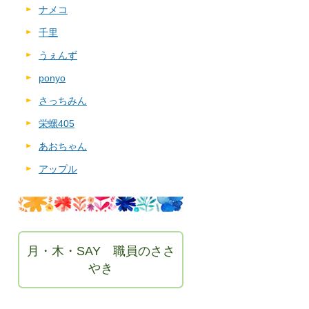
ナメコ
千里
うぇんず
ponyo
さっちみん
栄螺405
あおちゃん
アップル
月・木・SAY 職員のささ
やき