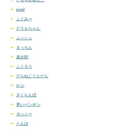
ともちんあなご
snail
ふくみー
どうもちゃん
ムッシュ
まっちん
蓮太郎
ふくろう
どらねこぐんだん
かぶ
さくらんぼ
青いペンギン
ヨッシー
とんぼ