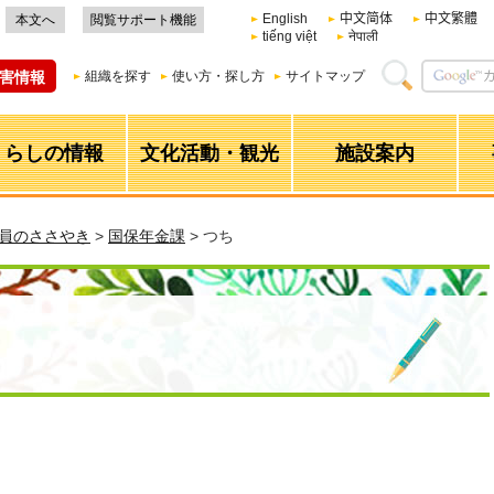
English
中文简体
中文繁體
本文へ
閲覧サポート機能
tiếng việt
नेपाली
害情報
組織を探す
使い方・探し方
サイトマップ
くらしの情報
文化活動・観光
施設案内
職員のささやき
>
国保年金課
> つち