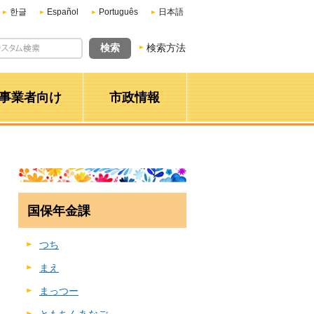
한글
Español
Português
日本語
検索方法
事業者向け
市政情報
国保年金課
つち
まえ
まっつー