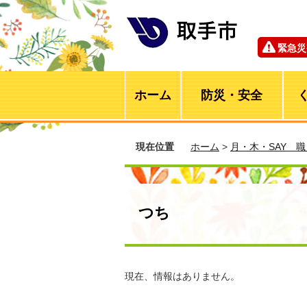
緊急災
ホーム
防災・安全
現在位置
ホーム
>
月・木・SAY 
つち
現在、情報はありません。