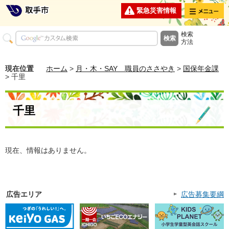
メニュー
緊急災害情報
検索
方法
現在位置
ホーム
>
月・木・SAY 職員のささやき
>
国保年金課
> 千里
千里
現在、情報はありません。
広告エリア
広告募集要綱