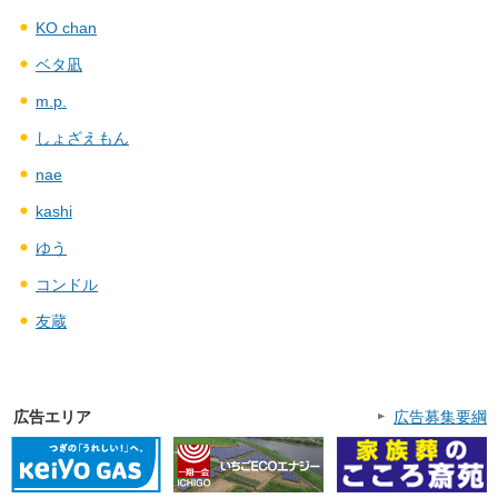
KO chan
ベタ凪
m.p.
しょざえもん
nae
kashi
ゆう
コンドル
友蔵
広告エリア
広告募集要綱