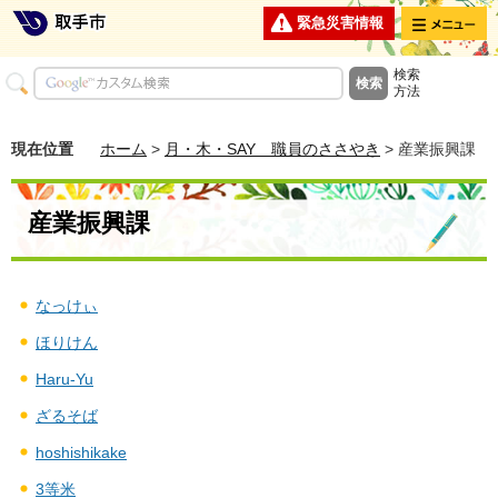
メニュー
緊急災害情報
検索
方法
現在位置
ホーム
>
月・木・SAY 職員のささやき
> 産業振興課
産業振興課
なっけぃ
ほりけん
Haru-Yu
ざるそば
hoshishikake
3等米