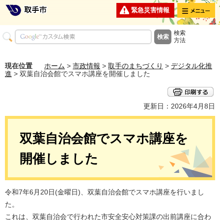
メニュー
緊急災害情報
検索
方法
現在位置
ホーム
>
市政情報
>
取手のまちづくり
>
デジタル化推
進
> 双葉自治会館でスマホ講座を開催しました
更新日：2026年4月8日
双葉自治会館でスマホ講座を
開催しました
令和7年6月20日(金曜日)、双葉自治会館でスマホ講座を行いまし
た。
これは、双葉自治会で行われた市安全安心対策課の出前講座に合わ