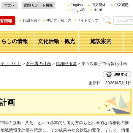
English
中文简体
中文繁體
本文へ
閲覧サポート機能
tiếng việt
नेपाली
害情報
組織を探す
使い方・探し方
サイトマップ
くらしの情報
文化活動・観光
施設案内
のまちづくり
>
各部署の計画
>
総務部所管
> 第五次取手市情報化計画
更新日：2026年5月1日
計画
市民の協働・共創」という基本的な考え方のもと計画的な情報化の推
市地域情報化計画を策定し、その成果や社会状況の変化、そして、情報