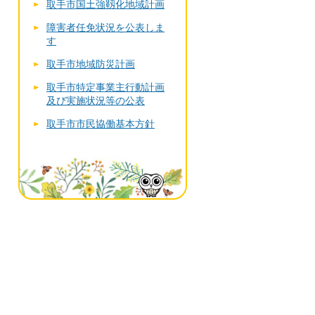
取手市国土強靱化地域計画
障害者任免状況を公表しま
す
取手市地域防災計画
取手市特定事業主行動計画
及び実施状況等の公表
取手市市民協働基本方針