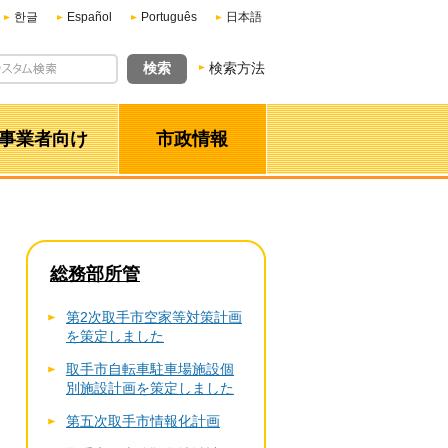
한글
Español
Português
日本語
検索方法
事業者向け
市政情報
総務部所管
第2次取手市空家等対策計画
を策定しました
取手市自転車駐車場施設個
別施設計画を策定しました
第五次取手市情報化計画