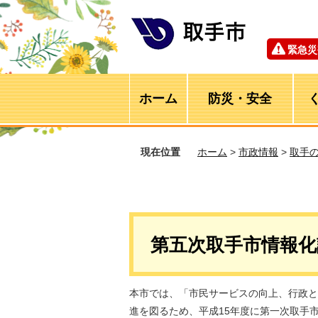
緊急災
ホーム
防災・安全
現在位置
ホーム
>
市政情報
>
取手
第五次取手市情報化
本市では、「市民サービスの向上、行政と
進を図るため、平成15年度に第一次取手