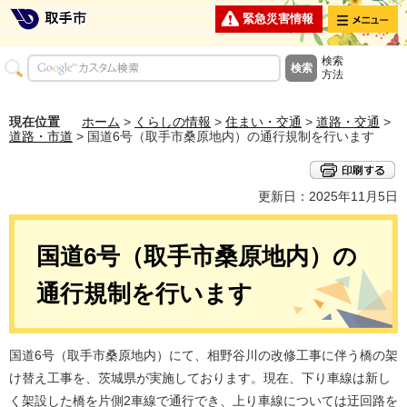
メニュー
緊急災害情報
検索
方法
現在位置
ホーム
>
くらしの情報
>
住まい・交通
>
道路・交通
>
道路・市道
> 国道6号（取手市桑原地内）の通行規制を行います
更新日：2025年11月5日
国道6号（取手市桑原地内）の
通行規制を行います
国道6号（取手市桑原地内）にて、相野谷川の改修工事に伴う橋の架
け替え工事を、茨城県が実施しております。現在、下り車線は新し
く架設した橋を片側2車線で通行でき、上り車線については迂回路を