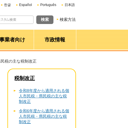
한글
Español
Português
日本語
検索方法
事業者向け
市政情報
県民税の主な税制改正
税制改正
令和8年度から適用される個
人市民税・県民税の主な税
制改正
令和6年度から適用される個
人市民税・県民税の主な税
制改正