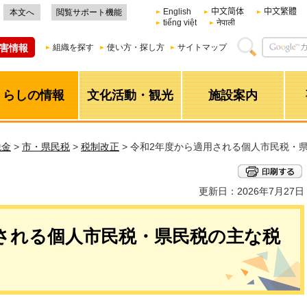
English
中文简体
中文繁體
本文へ
閲覧サポート機能
tiếng việt
नेपाली
害情報
組織を探す
使い方・探し方
サイトマップ
くらしの情報
文化活動・観光
施設案内
税金
>
市・県民税
>
税制改正
> 令和2年度から適用される個人市民税・
更新日：2026年7月27日
される個人市民税・県民税の主な税