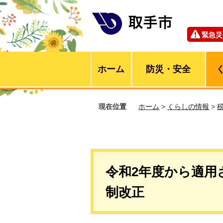
緊急災
ホーム
防災・安全
現在位置
ホーム
>
くらしの情報
>
令和2年度から適用
制改正