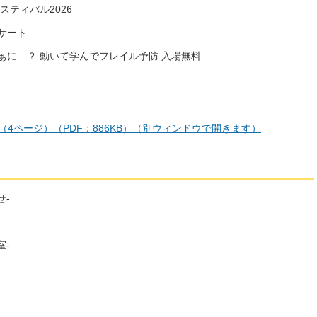
スティバル2026
サート
ぁに…？ 動いて学んでフレイル予防 入場無料
号（4ページ）（PDF：886KB）（別ウィンドウで開きます）
せ-
室-