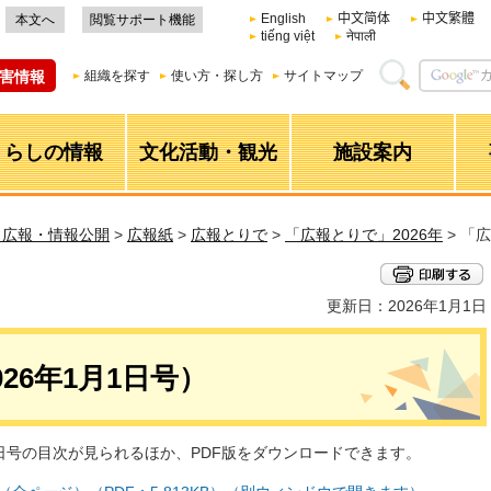
English
中文简体
中文繁體
本文へ
閲覧サポート機能
tiếng việt
नेपाली
害情報
組織を探す
使い方・探し方
サイトマップ
くらしの情報
文化活動・観光
施設案内
・広報・情報公開
>
広報紙
>
広報とりで
>
「広報とりで」2026年
> 「
更新日：2026年1月1日
26年1月1日号）
1日号の目次が見られるほか、PDF版をダウンロードできます。