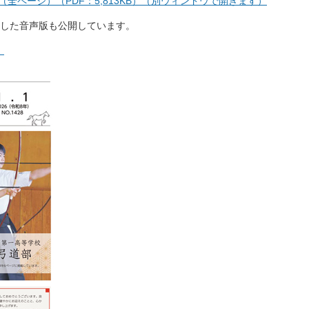
号（全ページ）（PDF：5,813KB）（別ウィンドウで開きます）
した音声版も公開しています。
】