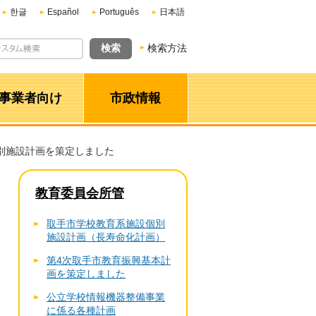
한글
Español
Português
日本語
検索方法
事業者向け
市政情報
別施設計画を策定しました
教育委員会所管
取手市学校教育系施設個別
施設計画（長寿命化計画）
第4次取手市教育振興基本計
画を策定しました
公立学校情報機器整備事業
に係る各種計画