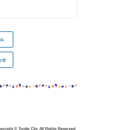
ル
わせ
pyright © Toride City. All Rights Reserved.