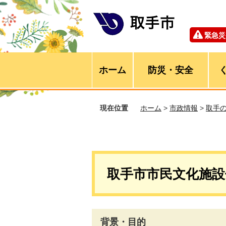
緊急災
ホーム
防災・安全
現在位置
ホーム
>
市政情報
>
取手
取手市市民文化施
背景・目的