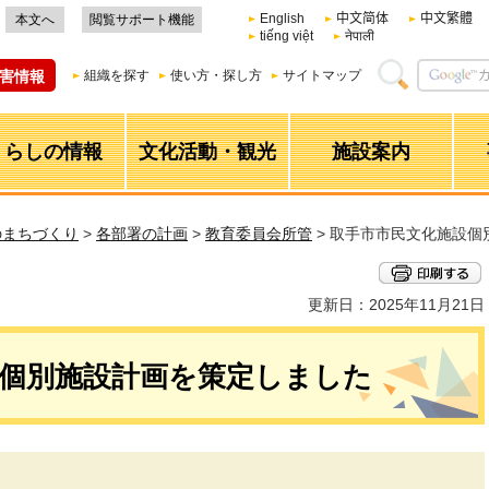
English
中文简体
中文繁體
本文へ
閲覧サポート機能
tiếng việt
नेपाली
害情報
組織を探す
使い方・探し方
サイトマップ
くらしの情報
文化活動・観光
施設案内
のまちづくり
>
各部署の計画
>
教育委員会所管
> 取手市市民文化施設個
更新日：2025年11月21日
設個別施設計画を策定しました