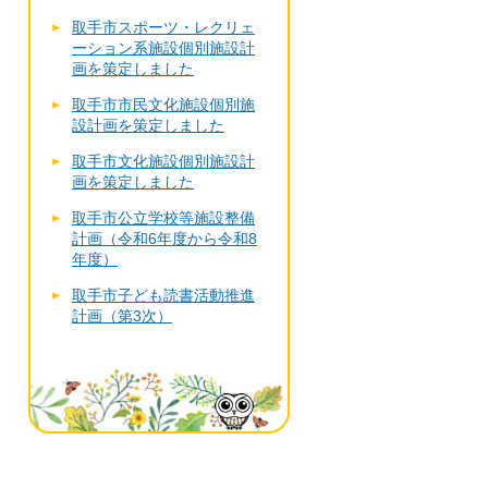
取手市スポーツ・レクリェ
ーション系施設個別施設計
画を策定しました
取手市市民文化施設個別施
設計画を策定しました
取手市文化施設個別施設計
画を策定しました
取手市公立学校等施設整備
計画（令和6年度から令和8
年度）
取手市子ども読書活動推進
計画（第3次）