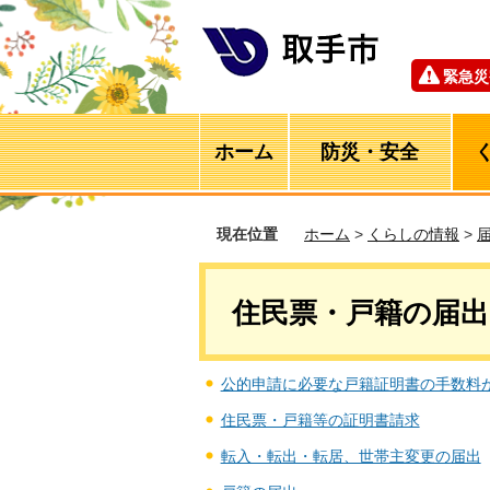
緊急災
ホーム
防災・安全
現在位置
ホーム
>
くらしの情報
>
住民票・戸籍の届出
公的申請に必要な戸籍証明書の手数料
住民票・戸籍等の証明書請求
転入・転出・転居、世帯主変更の届出