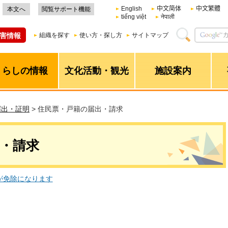
English
中文简体
中文繁體
本文へ
閲覧サポート機能
tiếng việt
नेपाली
害情報
組織を探す
使い方・探し方
サイトマップ
くらしの情報
文化活動・観光
施設案内
届出・証明
> 住民票・戸籍の届出・請求
・請求
が免除になります