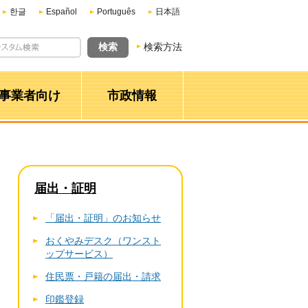
한글
Español
Português
日本語
検索方法
事業者向け
市政情報
届出・証明
「届出・証明」のお知らせ
おくやみデスク（ワンスト
ップサービス）
住民票・戸籍の届出・請求
印鑑登録