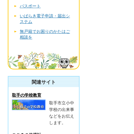
パスポート
いばらき電子申請・届出シ
ステム
無戸籍でお困りのかたはご
相談を
関連サイト
取手の学校教育
取手市立小中
学校の出来事
などをお伝え
します。