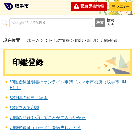
メニュー
緊急災害情報
検索
方法
現在位置
ホーム
>
くらしの情報
>
届出・証明
> 印鑑登録
印鑑登録
印鑑登録証明書のオンライン申請［スマホ市役所（取手市LIN
E）］
登録印の変更手続き
登録できる印鑑
印鑑の登録を受けることができないかた
印鑑登録証（カード）を紛失したとき