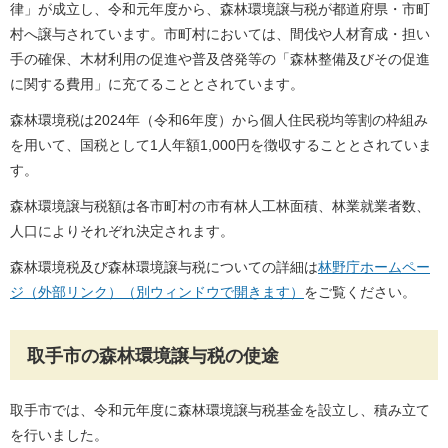
律」が成立し、令和元年度から、森林環境譲与税が都道府県・市町
村へ譲与されています。市町村においては、間伐や人材育成・担い
手の確保、木材利用の促進や普及啓発等の「森林整備及びその促進
に関する費用」に充てることとされています。
森林環境税は2024年（令和6年度）から個人住民税均等割の枠組み
を用いて、国税として1人年額1,000円を徴収することとされていま
す。
森林環境譲与税額は各市町村の市有林人工林面積、林業就業者数、
人口によりそれぞれ決定されます。
森林環境税及び森林環境譲与税についての詳細は
林野庁ホームペー
ジ（外部リンク）（別ウィンドウで開きます）
をご覧ください。
取手市の森林環境譲与税の使途
取手市では、令和元年度に森林環境譲与税基金を設立し、積み立て
を行いました。