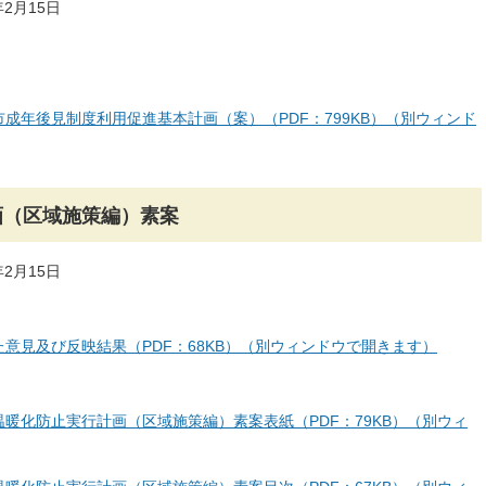
2月15日
成年後見制度利用促進基本計画（案）（PDF：799KB）（別ウィンド
画（区域施策編）素案
2月15日
意見及び反映結果（PDF：68KB）（別ウィンドウで開きます）
暖化防止実行計画（区域施策編）素案表紙（PDF：79KB）（別ウィ