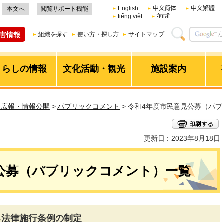
English
中文简体
中文繁體
本文へ
閲覧サポート機能
tiếng việt
नेपाली
害情報
組織を探す
使い方・探し方
サイトマップ
くらしの情報
文化活動・観光
施設案内
・広報・情報公開
>
パブリックコメント
> 令和4年度市民意見公募（パ
更新日：2023年8月18日
公募（パブリックコメント）一覧
る法律施行条例の制定