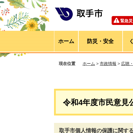
緊急災
ホーム
防災・安全
現在位置
ホーム
>
市政情報
>
広聴
令和4年度市民意見
取手市個人情報の保護に関す