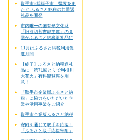
取手市×我孫子市 県境をま
たぐ ふるさと納税の共通返
礼品を開発
市内唯一の国有形文化財
「旧渡辺甚吉邸主屋」の見
学がふるさと納税返礼品に
11月はふるさと納税利用促
進月間
【終了】ふるさと納税返礼
品に「第71回とりで利根川
大花火」有料観覧席を用
意！
「取手市企業版ふるさと納
税」に協力をいただいた企
業や活用事業をご紹介
取手市企業版ふるさと納税
寄附を通じて取手を応援！
「ふるさと取手応援寄附」