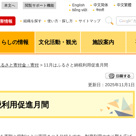
English
中文简体
中文繁體
本文へ
閲覧サポート機能
tiếng việt
नेपाली
害情報
組織を探す
使い方・探し方
サイトマップ
くらしの情報
文化活動・観光
施設案内
ふるさと寄付金・寄付
> 11月はふるさと納税利用促進月間
更新日：2025年11月1日
税利用促進月間