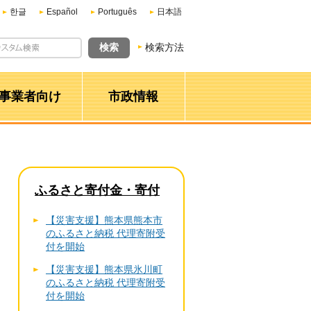
한글
Español
Português
日本語
検索方法
事業者向け
市政情報
ふるさと寄付金・寄付
【災害支援】熊本県熊本市
のふるさと納税 代理寄附受
付を開始
【災害支援】熊本県氷川町
のふるさと納税 代理寄附受
付を開始