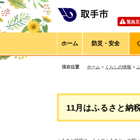
緊急災
ホーム
防災・安全
現在位置
ホーム
>
くらしの情報
>
11月はふるさと納