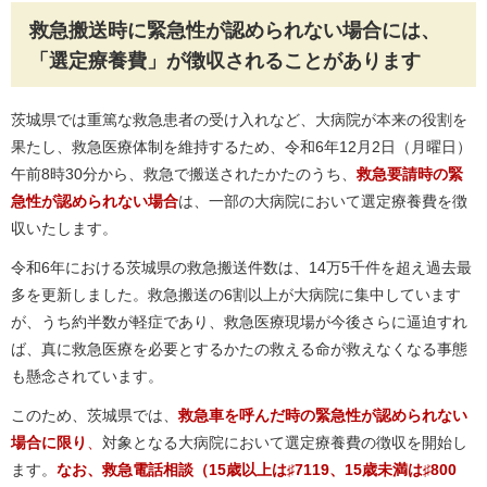
救急搬送時に緊急性が認められない場合には、
「選定療養費」が徴収されることがあります
茨城県では重篤な救急患者の受け入れなど、大病院が本来の役割を
果たし、救急医療体制を維持するため、令和6年12月2日（月曜日）
午前8時30分から、救急で搬送されたかたのうち、
救急要請時の緊
急性が認められない場合
は、一部の大病院において選定療養費を徴
収いたします。
令和6年における茨城県の救急搬送件数は、14万5千件を超え過去最
多を更新しました。救急搬送の6割以上が大病院に集中しています
が、うち約半数が軽症であり、救急医療現場が今後さらに逼迫すれ
ば、真に救急医療を必要とするかたの救える命が救えなくなる事態
も懸念されています。
このため、茨城県では、
救急車を呼んだ時の緊急性が認められない
場合に限り
、
対象となる大病院において選定療養費の徴収を開始し
ます。
なお、救急電話相談（15歳以上は♯7119、15歳未満は♯800