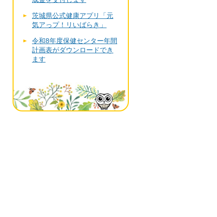
茨城県公式健康アプリ「元
気アっプ！リいばらき」
令和8年度保健センター年間
計画表がダウンロードでき
ます