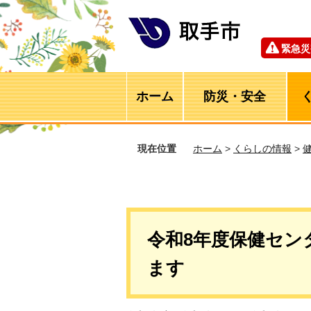
緊急災
ホーム
防災・安全
現在位置
ホーム
>
くらしの情報
>
令和8年度保健セン
ます