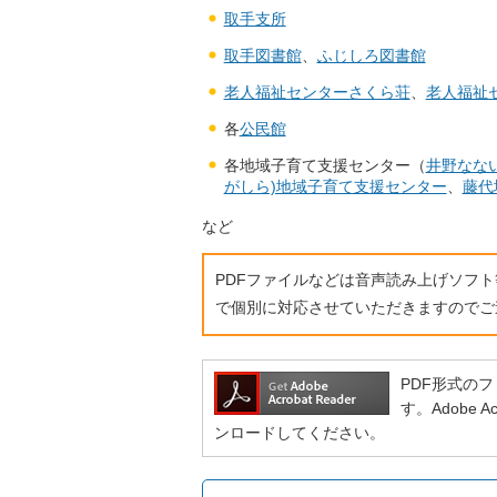
取手支所
取手図書館
、
ふじしろ図書館
老人福祉センターさくら荘
、
老人福祉
各
公民館
各地域子育て支援センター（
井野なな
がしら)地域子育て支援センター
、
藤代
など
PDFファイルなどは音声読み上げソフ
で個別に対応させていただきますのでご
PDF形式のファ
す。Adobe
ンロードしてください。