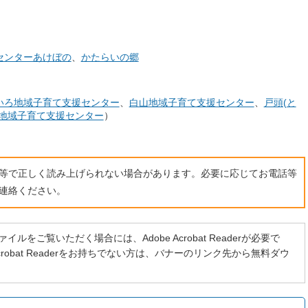
センターあけぼの
、
かたらいの郷
いろ地域子育て支援センター
、
白山地域子育て支援センター
、
戸頭(と
地域子育て支援センター
）
ト等で正しく読み上げられない場合があります。必要に応じてお電話等
連絡ください。
イルをご覧いただく場合には、Adobe Acrobat Readerが必要で
 Acrobat Readerをお持ちでない方は、バナーのリンク先から無料ダウ