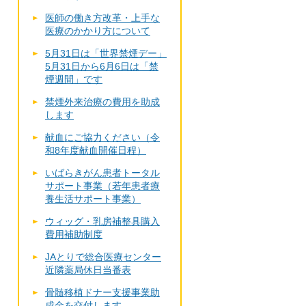
医師の働き方改革・上手な
医療のかかり方について
5月31日は「世界禁煙デー」
5月31日から6月6日は「禁
煙週間」です
禁煙外来治療の費用を助成
します
献血にご協力ください（令
和8年度献血開催日程）
いばらきがん患者トータル
サポート事業（若年患者療
養生活サポート事業）
ウィッグ・乳房補整具購入
費用補助制度
JAとりで総合医療センター
近隣薬局休日当番表
骨髄移植ドナー支援事業助
成金を交付します