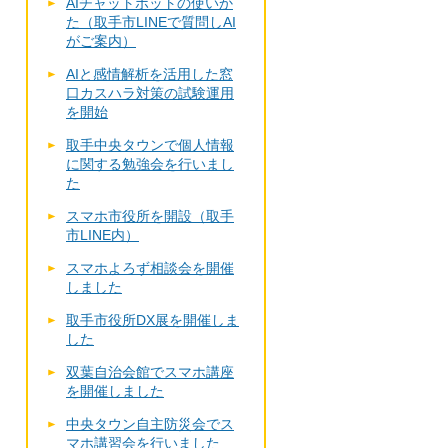
AIチャットボットの使いか
た（取手市LINEで質問しAI
がご案内）
AIと感情解析を活用した窓
口カスハラ対策の試験運用
を開始
取手中央タウンで個人情報
に関する勉強会を行いまし
た
スマホ市役所を開設（取手
市LINE内）
スマホよろず相談会を開催
しました
取手市役所DX展を開催しま
した
双葉自治会館でスマホ講座
を開催しました
中央タウン自主防災会でス
マホ講習会を行いました