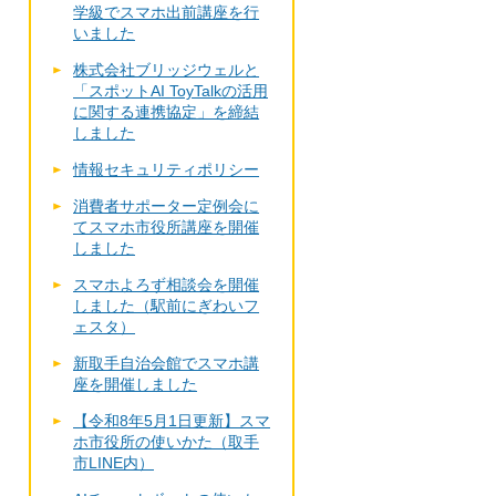
学級でスマホ出前講座を行
いました
株式会社ブリッジウェルと
「スポットAI ToyTalkの活用
に関する連携協定」を締結
しました
情報セキュリティポリシー
消費者サポーター定例会に
てスマホ市役所講座を開催
しました
スマホよろず相談会を開催
しました（駅前にぎわいフ
ェスタ）
新取手自治会館でスマホ講
座を開催しました
【令和8年5月1日更新】スマ
ホ市役所の使いかた（取手
市LINE内）