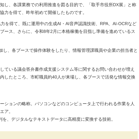
知し、各課業務での利用推進を図る目的で、「取手市役所DX展」と称
協力を得て、昨年初めて開催したものです。
を得て、既に運用中の生成AI・AI音声認識技術、RPA、AI-OCRなど
ブース、さらに、令和8年2月に本格稼働を目指し準備を進めているス
参加し、各ブースで操作体験をしたり、情報管理課職員や企業の担当者と
している議会答弁書作成支援システム等に関するお問い合わせが増え
内したところ、市町職員約40人が来場し、各ブースで活発な情報交換
ーションの略称。パソコンなどのコンピュータ上で行われる作業を人
エア。
字列を、デジタルなテキストデータに高精度に変換する技術。