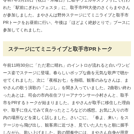
令和7年3月20日（祝日・木曜日）に取手ウェルネスプラザにて行わ
れた「駅前にぎわいフェスタ」に、取手市PR大使のさくらまやさん
が参加しました。まやさんは野外ステージにてミニライブと取手市
PRトークをお昼前に行い、午後は「ほどよく絶妙とりで」ブースに
参加してくれました。
ステージにてミニライブと取手市PRトーク
午前11時30分に「ただ君に晴れ」のイントロが流れると白いワンピ
ース姿でステージに登場。春らしいポップな曲を元気な歌声で聴か
せてくれました。次に「夜桜お七」を熱唱。観客のみなさんは、ま
やさんの歌う演歌の「こぶし」を聞き入っていました。2曲歌い終わ
ったあとは、司会の市内在住フリーアナウンサー小村さんと、取手
市をPRするトークが始まりました。まやさんが取手に移住した理由
や、取手に住んでみて良かったところなどの感想。お気に入りの市
内の場所などを楽しく話しました。さいごに、「春よ、来い」をス
テージから飛び出し、観客席に近づき、見ていた人たちと順に握手
しながら、歌い上げました。歌の間奏中には、まやさん自身が用意