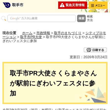
メニュー
緊急災害情報
検索
方法
現在位置
ホーム
>
市政情報
>
取手のまちづくり
>
シティプロモ
ーション
>
取手市PR大使
> 取手市PR大使さくらまやさんが駅前に
ぎわいフェスタに参加
更新日：2026年3月24日
取手市PR大使さくらまやさん
が駅前にぎわいフェスタに参
加