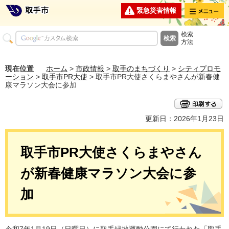
メニュー
緊急災害情報
検索
方法
現在位置
ホーム
>
市政情報
>
取手のまちづくり
>
シティプロモ
ーション
>
取手市PR大使
> 取手市PR大使さくらまやさんが新春健
康マラソン大会に参加
更新日：2026年1月23日
取手市PR大使さくらまやさん
が新春健康マラソン大会に参
加