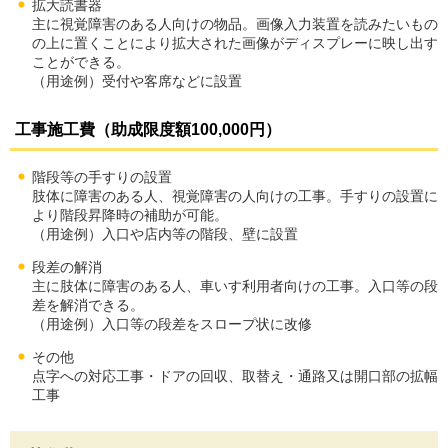
拡大読書器
主に視覚障害のある人向けの物品。画像入力装置を読みたいもの
の上に置くことにより拡大された画像がディスプレーに映し出す
ことができる。
（用途例）受付や客席などに設置
工事施工費（助成限度額100,000円）
階段等の手すりの設置
肢体に障害のある人、視覚障害の人向けの工事。手すりの設置に
より階段昇降時の補助が可能。
（用途例）入口や店内等の階段、壁に設置
段差の解消
主に肢体に障害のある人、車いす利用者向けの工事。入口等の段
差を解消できる。
（用途例）入口等の段差をスロープ状に改修
その他
点字への対応工事・ドアの回収、取替え・通路又は開口部の拡幅
工事