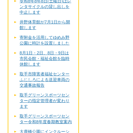
令和8年8年8日(土曜日)はレ
ンタサイクルの貸し出しを
中止します
井野体育館が7月1日から開
館します
寄附金を活用してゆめみ野
公園に時計を設置しました
8月1日・2日、8日・9日は
市民会館・福祉会館を臨時
休館します
取手市障害者福祉センター
ふじしろによる送迎車両の
交通事故報告
取手グリーンスポーツセン
ターの指定管理者が変わり
ます
取手グリーンスポーツセン
ター令和8年度春期教室案内
大鹿橋公園にインクルーシ