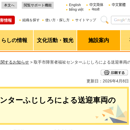
English
中文简体
中文繁體
本文へ
閲覧サポート機能
tiếng việt
नेपाली
害情報
組織を探す
使い方・探し方
サイトマップ
くらしの情報
文化活動・観光
施設案内
に関するお知らせ
> 取手市障害者福祉センターふじしろによる送迎車両
更新日：2026年4月8日
センターふじしろによる送迎車両の