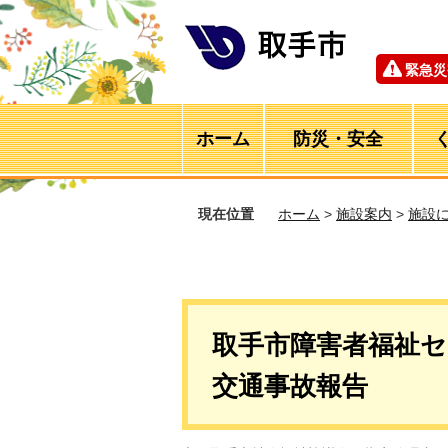
緊急災
ホーム
防災・安全
現在位置
ホーム
>
施設案内
>
施設
取手市障害者福祉
交通事故報告