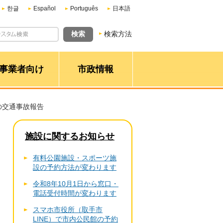
한글
Español
Português
日本語
検索方法
事業者向け
市政情報
の交通事故報告
施設に関するお知らせ
有料公園施設・スポーツ施
設の予約方法が変わります
令和8年10月1日から窓口・
電話受付時間が変わります
スマホ市役所（取手市
LINE）で市内公民館の予約