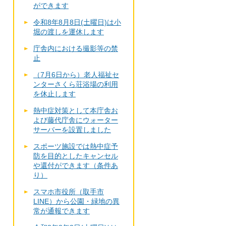
ができます
令和8年8月8日(土曜日)は小
堀の渡しを運休します
庁舎内における撮影等の禁
止
（7月6日から）老人福祉セ
ンターさくら荘浴場の利用
を休止します
熱中症対策として本庁舎お
よび藤代庁舎にウォーター
サーバーを設置しました
スポーツ施設では熱中症予
防を目的としたキャンセル
や還付ができます（条件あ
り）
スマホ市役所（取手市
LINE）から公園・緑地の異
常が通報できます