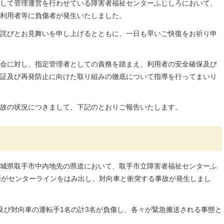
して管理運営を行わせている障害者福祉センターふじしろにおいて、
利用者等に負傷者が発生いたしました。
詫びとお見舞いを申し上げるとともに、一日も早いご快復をお祈り申
会に対し、指定管理者としての責務を踏まえ、利用者の安全確保及び
証及び再発防止に向けた取り組みの徹底について指導を行ってまいり
故の状況につきまして、下記のとおりご報告いたします。
、茨城県取手市中内地先の県道において、取手市立障害者福祉センターふ
両がセンターラインをはみ出し、対向車と衝突する事故が発生しまし
及び対向車の運転手1名の計3名が負傷し、各々が緊急搬送される事態と