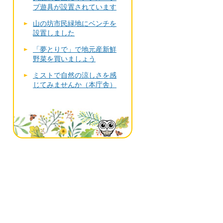
ブ遊具が設置されています
山の坊市民緑地にベンチを
設置しました
「夢とりで」で地元産新鮮
野菜を買いましょう
ミストで自然の涼しさを感
じてみませんか（本庁舎）