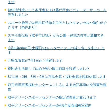
ます
熱中症対策として本庁舎および藤代庁舎にウォーターサーバーを
設置しました
スポーツ施設では熱中症予防を目的としたキャンセルや還付がで
きます（条件あり）
スマホ市役所（取手市LINE）から公園・緑地の異常が通報でき
ます
令和8年8年8日(土曜日)はレンタサイクルの貸し出しを中止しま
す
井野体育館が7月1日から開館します
寄附金を活用してゆめみ野公園に時計を設置しました
8月1日・2日、8日・9日は市民会館・福祉会館を臨時休館します
取手市障害者福祉センターふじしろによる送迎車両の交通事故報
告
取手グリーンスポーツセンターの指定管理者が変わります
取手グリーンスポーツセンター令和8年度春期教室案内