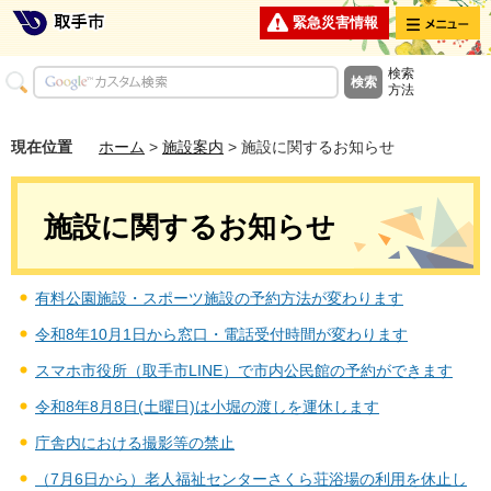
メニュー
緊急災害情報
検索
方法
現在位置
ホーム
>
施設案内
> 施設に関するお知らせ
施設に関するお知らせ
有料公園施設・スポーツ施設の予約方法が変わります
令和8年10月1日から窓口・電話受付時間が変わります
スマホ市役所（取手市LINE）で市内公民館の予約ができます
令和8年8月8日(土曜日)は小堀の渡しを運休します
庁舎内における撮影等の禁止
（7月6日から）老人福祉センターさくら荘浴場の利用を休止し