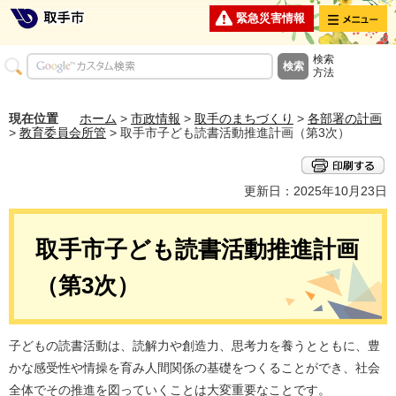
メニュー
緊急災害情報
検索
方法
現在位置
ホーム
>
市政情報
>
取手のまちづくり
>
各部署の計画
>
教育委員会所管
> 取手市子ども読書活動推進計画（第3次）
更新日：2025年10月23日
取手市子ども読書活動推進計画
（第3次）
子どもの読書活動は、読解力や創造力、思考力を養うとともに、豊
かな感受性や情操を育み人間関係の基礎をつくることができ、社会
全体でその推進を図っていくことは大変重要なことです。